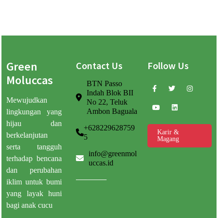
Green
Contact Us
Follow Us
Moluccas
BTN Passo
Indah Blok BII
Mewujudkan
No 22, Teluk
Ambon Baguala
lingkungan yang
hijau dan
+628229628759
Karir &
berkelanjutan
5
Magang
serta tangguh
info@greenmol
terhadap bencana
uccas.id
dan perubahan
iklim untuk bumi
yang layak huni
bagi anak cucu