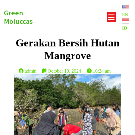
Green
EN
Moluccas
ID
Gerakan Bersih Hutan
Mangrove
admin
October 10, 2024
10:24 am