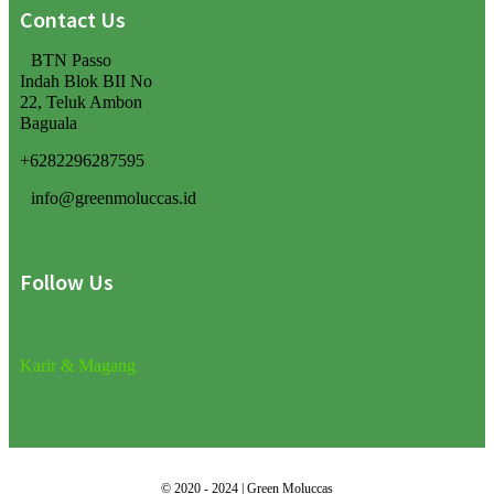
Contact Us
BTN Passo
Indah Blok BII No
22, Teluk Ambon
Baguala
+6282296287595
info@greenmoluccas.id
Follow Us
Karir & Magang
©
2020 - 2024 | Green Moluccas