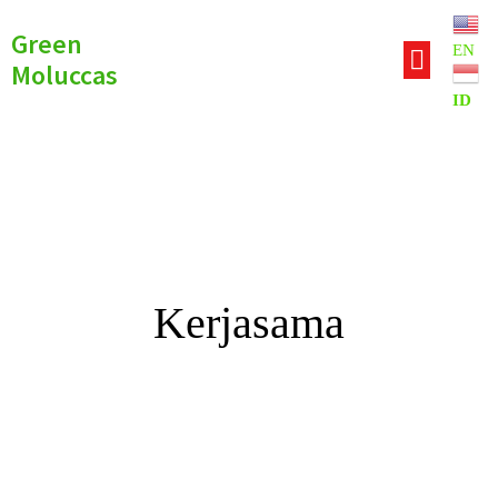
Green
EN
Moluccas
ID
Kerjasama