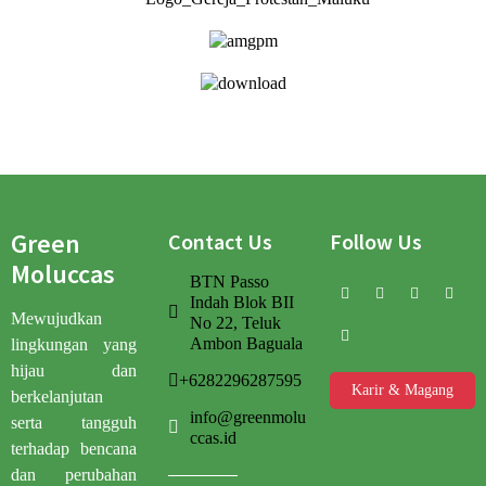
Green
Contact Us
Follow Us
Moluccas
BTN Passo
Indah Blok BII
Mewujudkan
No 22, Teluk
Ambon Baguala
lingkungan yang
hijau dan
+6282296287595
Karir & Magang
berkelanjutan
info@greenmolu
serta tangguh
ccas.id
terhadap bencana
dan perubahan