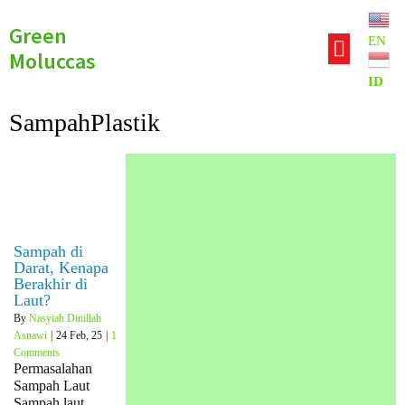
Green
EN
Moluccas
ID
SampahPlastik
Sampah di
Darat, Kenapa
Berakhir di
Laut?
By
Nasyiah Dinillah
Asnawi
|
24
Feb, 25
|
1
Comments
Permasalahan
Sampah Laut
Sampah laut