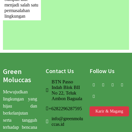
menjadi salah satu
permasalahan
lingkungan
Green
Contact Us
Follow Us
Moluccas
BTN Passo
Indah Blok BII
Mewujudkan
No 22, Teluk
Ambon Baguala
lingkungan yang
hijau dan
+6282296287595
Karir & Magang
berkelanjutan
info@greenmolu
serta tangguh
ccas.id
terhadap bencana