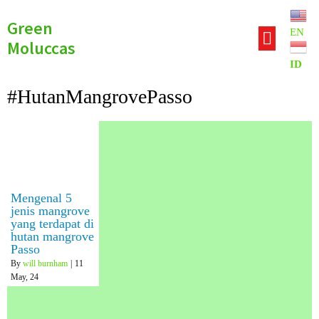
Green
EN
Moluccas
ID
#HutanMangrovePasso
Mengenal 5
jenis mangrove
yang terdapat di
hutan mangrove
Passo
By
will burnham
|
11
May, 24