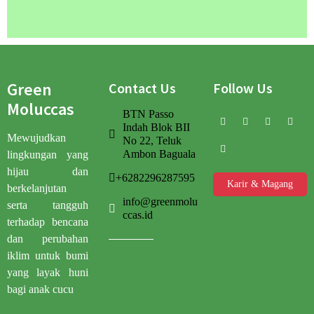
Green
Contact Us
Follow Us
Moluccas
BTN Passo
Indah Blok BII
Mewujudkan
No 22, Teluk
Ambon Baguala
lingkungan yang
hijau dan
+6282296287595
Karir & Magang
berkelanjutan
info@greenmolu
serta tangguh
ccas.id
terhadap bencana
dan perubahan
iklim untuk bumi
yang layak huni
bagi anak cucu