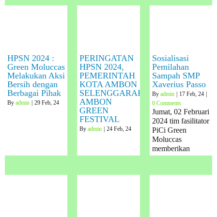
HPSN 2024 :
PERINGATAN
Sosialisasi
Green Moluccas
HPSN 2024,
Pemilahan
Melakukan Aksi
PEMERINTAH
Sampah SMP
Bersih dengan
KOTA AMBON
Xaverius Passo
Berbagai Pihak
SELENGGARAKAN
By
admin
|
17
Feb, 24
|
AMBON
By
admin
|
29
Feb, 24
0 Comments
GREEN
Jumat, 02 Februari
FESTIVAL
2024 tim fasilitator
By
admin
|
24
Feb, 24
PiCi Green
Moluccas
memberikan