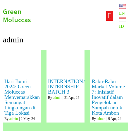
Green
EN
Moluccas
ID
admin
Hari Bumi
INTERNATIONAL
Rabu-Rabu
2024: Green
INTERNSHIP
Market Volume
Moluccas
BATCH 3
7: Inisiatif
Menyemarakkan
Inovatif dalam
By
admin
|
21
Apr, 24
Semangat
Pengelolaan
Lingkungan di
Sampah untuk
Tiga Lokasi
Kota Ambon
By
admin
|
2
May, 24
By
admin
|
9
Apr, 24