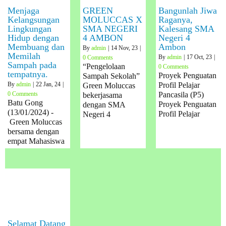
Menjaga
GREEN
Bangunlah Jiwa
Kelangsungan
MOLUCCAS X
Raganya,
Lingkungan
SMA NEGERI
Kalesang SMA
Hidup dengan
4 AMBON
Negeri 4
Membuang dan
Ambon
By
admin
|
14
Nov, 23
|
Memilah
By
admin
|
17
Oct, 23
|
0 Comments
Sampah pada
“Pengelolaan
0 Comments
tempatnya.
Proyek Penguatan
Sampah Sekolah”
By
admin
|
22
Jan, 24
|
Profil Pelajar
Green Moluccas
0 Comments
Pancasila (P5)
bekerjasama
Batu Gong
Proyek Penguatan
dengan SMA
(13/01/2024) -
Profil Pelajar
Negeri 4
Green Moluccas
bersama dengan
empat Mahasiswa
Selamat Datang