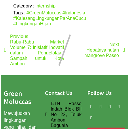
Category :
internship
Tags :
#GreenMoluccas
#Indonesia
#KalesangLingkunganParAnaCucu
#LingkunganHijau
Previous
Rabu-Rabu Market
Next
Volume 7: Inisiatif Inovatif
Hebatnya hutan
dalam Pengelolaan
mangrove Passo
Sampah untuk Kota
Ambon
Green
Contact Us
Follow Us
Moluccas
BTN Passo
Indah Blok BII
Mewujudkan
No 22, Teluk
Ambon
lingkungan
Baguala
yang hijau dan