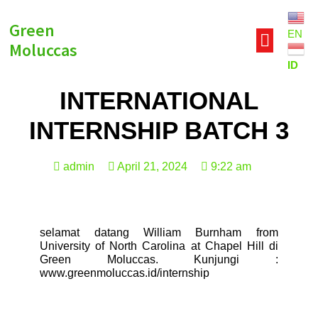
Green
EN
Moluccas
ID
INTERNATIONAL
INTERNSHIP BATCH 3
admin
April 21, 2024
9:22 am
selamat datang William Burnham from
University of North Carolina at Chapel Hill di
Green Moluccas. Kunjungi :
www.greenmoluccas.id/internship