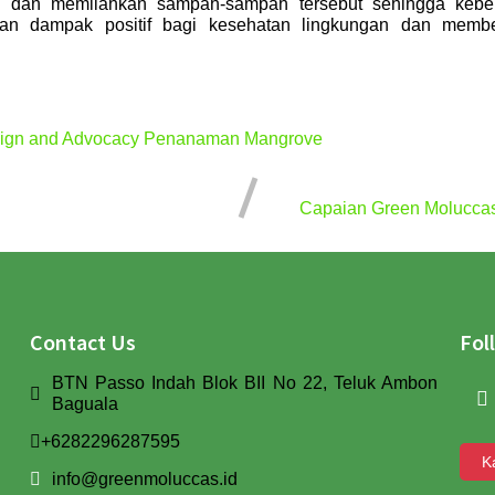
dan memilahkan sampah-sampah tersebut sehingga kebers
kan dampak positif bagi kesehatan lingkungan dan memb
gn and Advocacy
Penanaman Mangrove
Capaian Green Moluccas
Contact Us
Fol
BTN Passo Indah Blok BII No 22, Teluk Ambon
Baguala
+6282296287595
K
info@greenmoluccas.id