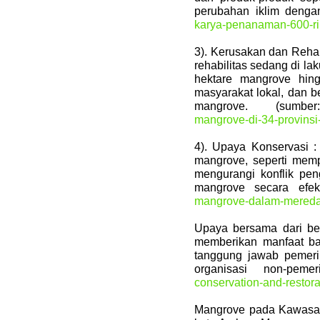
perubahan iklim denga
karya-penanaman-600-rib
3). Kerusakan dan Reha
rehabilitas sedang di l
hektare mangrove hing
masyarakat lokal, dan b
mangrove. (sum
mangrove-di-34-provinsi-
4). Upaya Konservasi :
mangrove, seperti memp
mengurangi konflik pe
mangrove secara efek
mangrove-dalam-mereda
Upaya bersama dari be
memberikan manfaat ba
tanggung jawab pemerin
organisasi non-peme
conservation-and-restora
Mangrove pada Kawasan