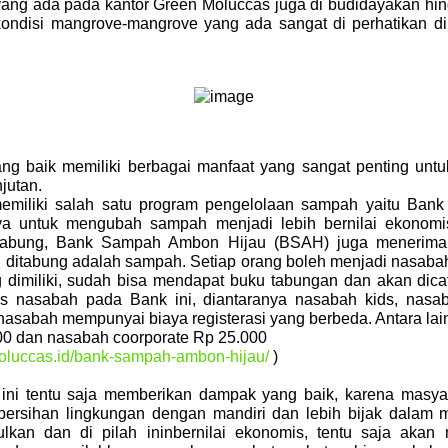
ang ada pada kantor Green Moluccas juga di budidayakan hing
 kondisi mangrove-mangrove yang ada sangat di perhatikan di
g baik memiliki berbagai manfaat yang sangat penting untu
jutan.
emiliki salah satu program pengelolaan sampah yaitu Ba
ya untuk mengubah sampah menjadi lebih bernilai ekonom
abung, Bank Sampah Ambon Hijau (BSAH) juga menerima 
 ditabung adalah sampah. Setiap orang boleh menjadi nasa
miliki, sudah bisa mendapat buku tabungan dan akan dicata
enis nasabah pada Bank ini, diantaranya nasabah kids, na
s nasabah mempunyai biaya registerasi yang berbeda. Antara lai
0 dan nasabah coorporate Rp 25.000
moluccas.id/bank-sampah-ambon-hijau/
)
ini tentu saja memberikan dampak yang baik, karena masya
bersihan lingkungan dengan mandiri dan lebih bijak dalam
kan dan di pilah ininbernilai ekonomis, tentu saja akan