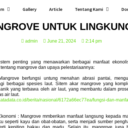
am
Gallery
Article
Tentang Kami
Do
NGROVE UNTUK LINGKUN
admin
June 21, 2024
2:14 pm
stem penting yang menawarkan berbagai manfaat ekonolis
 tentang mangrove dan upaya pelestariaannya:
 Mangrove berfungsi untung menahan abrasi pantai, mengur
agi berbagai spesies laut. Sitem akar mangrove yang ko
nik yang terbawa oleh air laut, yang membantu dalam pros
 air laut.
/katadata.co.id/berita/nasional/6172a66ec77ea/fungsi-dan-manf
 Ekonomi : Mangrove mmberikan manfaat langsung kepada ma
 seperti kayu dan obat-obatan, serta menjadi sumber pengha
rti kepiting bakau dan madu. Selain itu, mangrove juga b