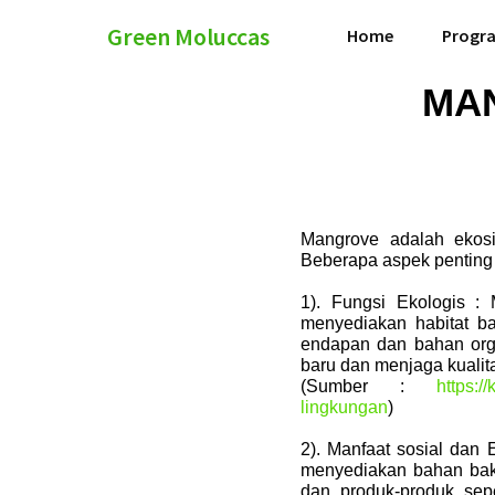
Green Moluccas
Home
Progr
MA
Mangrove adalah ekosi
Beberapa aspek penting
1). Fungsi Ekologis :
menyediakan habitat b
endapan dan bahan orga
baru dan menjaga kualitas
(Sumber :
https:/
lingkungan
)
2). Manfaat sosial dan
menyediakan bahan baku
dan produk-produk sepe