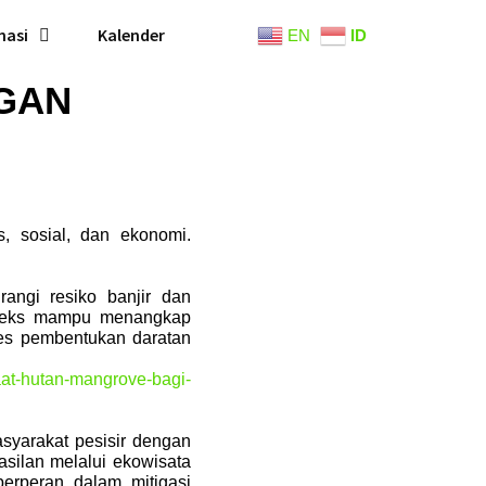
nasi
Kalender
EN
ID
GAN
, sosial, dan ekonomi.
angi resiko banjir dan
mpleks mampu menangkap
es pembentukan daratan
aat-hutan-mangrove-bagi-
syarakat pesisir dengan
silan melalui ekowisata
erperan dalam mitigasi