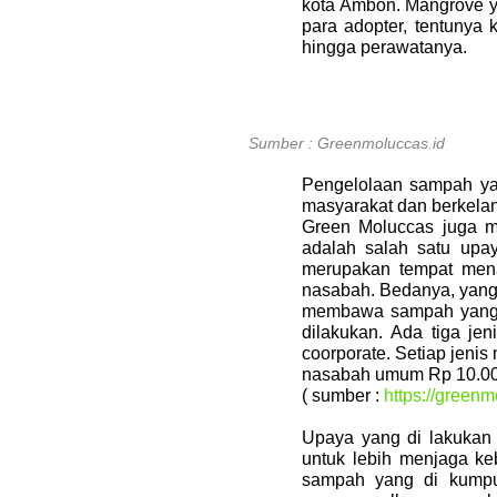
kota Ambon. Mangrove y
para adopter, tentunya
hingga perawatanya.
Sumber : Greenmoluccas.id
Pengelolaan sampah yan
masyarakat dan berkelan
Green Moluccas juga m
adalah salah satu upa
merupakan tempat men
nasabah. Bedanya, yang
membawa sampah yang di
dilakukan. Ada tiga j
coorporate. Setiap jeni
nasabah umum Rp 10.00
( sumber :
https://green
Upaya yang di lakukan 
untuk lebih menjaga ke
sampah yang di kumpul