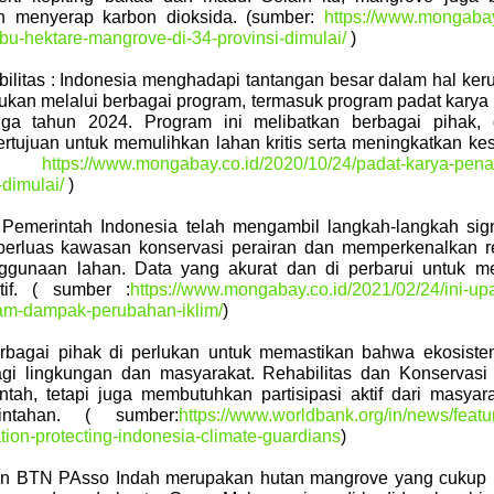
n menyerap karbon dioksida. (sumber:
https://www.mongabay
u-hektare-mangrove-di-34-provinsi-dimulai/
)
bilitas : Indonesia menghadapi tantangan besar dalam hal ke
akukan melalui berbagai program, termasuk program padat kar
ga tahun 2024. Program ini melibatkan berbagai pihak, 
ertujuan untuk memulihkan lahan kritis serta meningkatkan k
ber:
https://www.mongabay.co.id/2020/10/24/padat-karya-pen
dimulai/
)
 Pemerintah Indonesia telah mengambil langkah-langkah sign
erluas kawasan konservasi perairan dan memperkenalkan re
nggunaan lahan. Data yang akurat dan di perbarui untuk 
tif. ( sumber :
https://www.mongabay.co.id/2021/02/24/ini-upa
m-dampak-perubahan-iklim/
)
rbagai pihak di perlukan untuk memastikan bahwa ekosiste
gi lingkungan dan masyarakat. Rehabilitas dan Konservas
tah, tetapi juga membutuhkan partisipasi aktif dari masyara
rintahan. ( sumber:
https://www.worldbank.org/in/news/feat
tion-protecting-indonesia-climate-guardians
)
 BTN PAsso Indah merupakan hutan mangrove yang cukup 