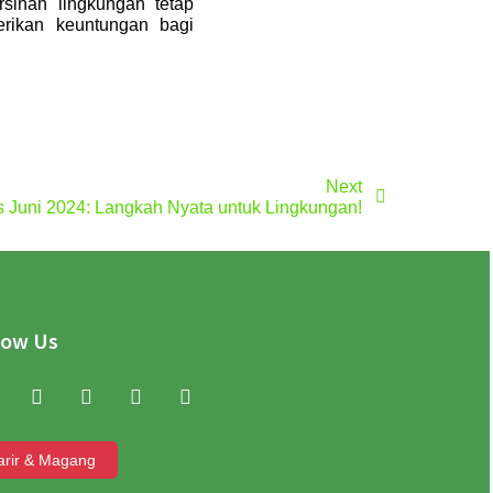
ihan lingkungan tetap
erikan keuntungan bagi
Next
 Juni 2024: Langkah Nyata untuk Lingkungan!
low Us
arir & Magang